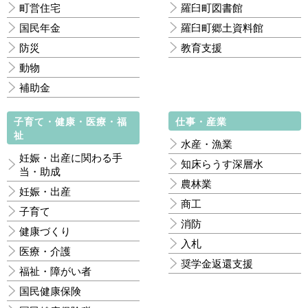
町営住宅
羅臼町図書館
国民年金
羅臼町郷土資料館
防災
教育支援
動物
補助金
子育て・健康・医療・福
仕事・産業
祉
水産・漁業
妊娠・出産に関わる手
知床らうす深層水
当・助成
農林業
妊娠・出産
商工
子育て
消防
健康づくり
入札
医療・介護
奨学金返還支援
福祉・障がい者
国民健康保険