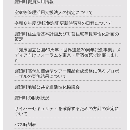
羅臼町職員採用情報
空家等管理活用支援法人の指定について
令和８年度 運転免許証 更新時講習の日程について
羅臼町住生活基本計画及び町営住宅等長寿命化計画の
策定
「知床国立公園60周年・世界遺産20周年記念事業」メ
ディア向けフォーラムを東京・新宿御苑で開催しまし
た
羅臼町高付加価値型ツアー商品造成業務に係るプロポ
ーザルの実施結果について
羅臼町地域公共交通活性化協議会
羅臼町の財政状況
サイバーセキュリティを確保するための方針の策定に
ついて
バス時刻表