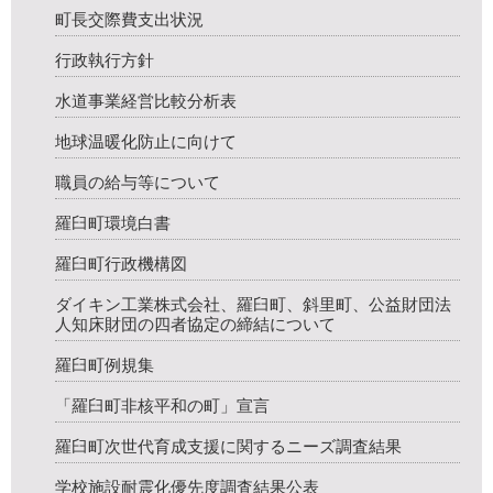
町長交際費支出状況
行政執行方針
水道事業経営比較分析表
地球温暖化防止に向けて
職員の給与等について
羅臼町環境白書
羅臼町行政機構図
ダイキン工業株式会社、羅臼町、斜里町、公益財団法
人知床財団の四者協定の締結について
羅臼町例規集
「羅臼町非核平和の町」宣言
羅臼町次世代育成支援に関するニーズ調査結果
学校施設耐震化優先度調査結果公表