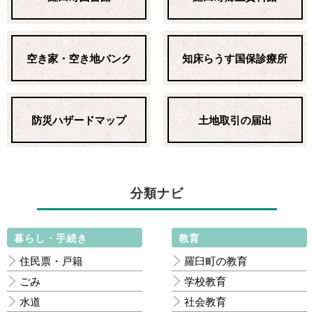
空き家・空き地バンク
知床らうす国保診療所
防災ハザードマップ
土地取引の届出
分類ナビ
暮らし・手続き
教育
住民票・戸籍
羅臼町の教育
ごみ
学校教育
水道
社会教育