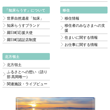
「知床らうす」について
移住
世界自然遺産「知床」
移住情報
知床らうすブランド
移住者のみなさまへの支
援
羅臼町応援大使
住まいに関する情報
羅臼町認証店制度
お仕事に関する情報
北方領土
北方領土
ふるさとへの想い（語り
部 髙岡唯一）
関連施設・ライブビュー