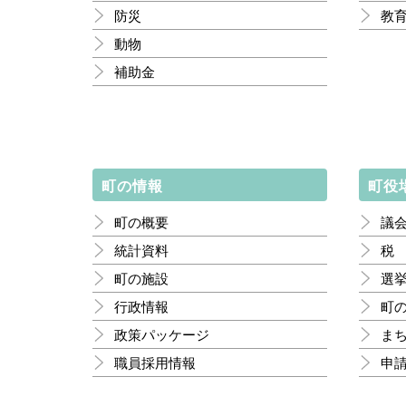
防災
教
動物
補助金
町の情報
町役
町の概要
議
統計資料
税
町の施設
選
行政情報
町
政策パッケージ
ま
職員採用情報
申