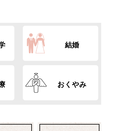
学
結婚
療
おくやみ