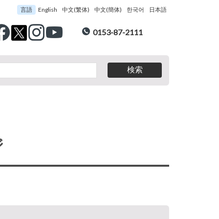
言語
English
中文(繁体)
中文(簡体)
한국어
日本語
0153-87-2111
ジ