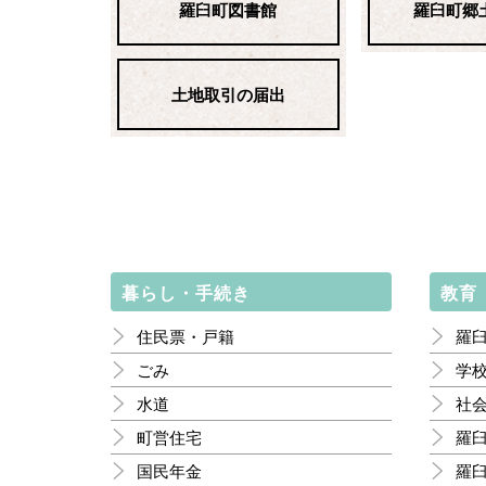
羅臼町図書館
羅臼町郷
土地取引の届出
暮らし・手続き
教育
住民票・戸籍
羅
ごみ
学
水道
社
町営住宅
羅
国民年金
羅