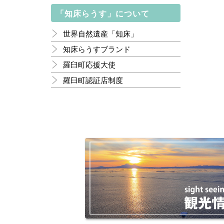
「知床らうす」について
世界自然遺産「知床」
知床らうすブランド
羅臼町応援大使
羅臼町認証店制度