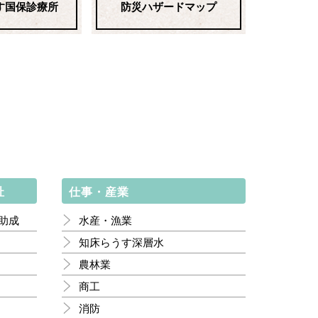
す国保診療所
防災ハザードマップ
祉
仕事・産業
助成
水産・漁業
知床らうす深層水
農林業
商工
消防