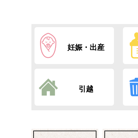
妊娠・出産
引越