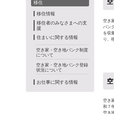
空
移住
移住情報
空き
移住者のみなさまへの支
バン
援
を収
住まいに関する情報
り、
空き家・空き地バンク制度
について
空き家・空き地バンク登録
状況について
空
お仕事に関する情報
空き
和７
空き