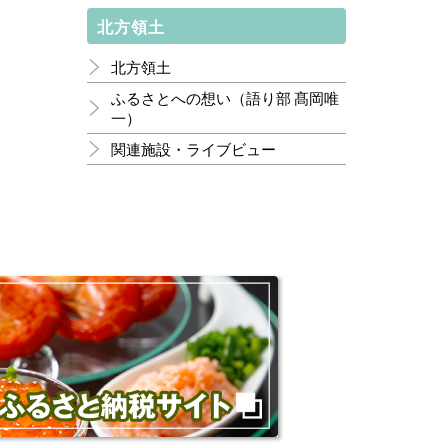
北方領土
北方領土
ふるさとへの想い（語り部 髙岡唯
一）
関連施設・ライブビュー