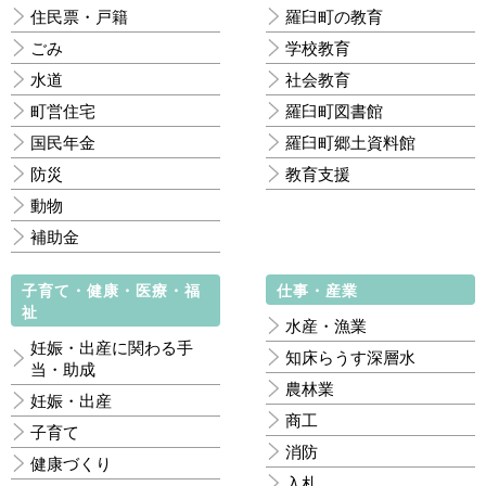
住民票・戸籍
羅臼町の教育
ごみ
学校教育
水道
社会教育
町営住宅
羅臼町図書館
国民年金
羅臼町郷土資料館
防災
教育支援
動物
補助金
子育て・健康・医療・福
仕事・産業
祉
水産・漁業
妊娠・出産に関わる手
知床らうす深層水
当・助成
農林業
妊娠・出産
商工
子育て
消防
健康づくり
入札