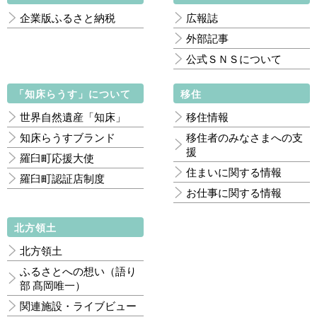
企業版ふるさと納税
広報誌
外部記事
公式ＳＮＳについて
「知床らうす」について
移住
世界自然遺産「知床」
移住情報
知床らうすブランド
移住者のみなさまへの支
援
羅臼町応援大使
住まいに関する情報
羅臼町認証店制度
お仕事に関する情報
北方領土
北方領土
ふるさとへの想い（語り
部 髙岡唯一）
関連施設・ライブビュー