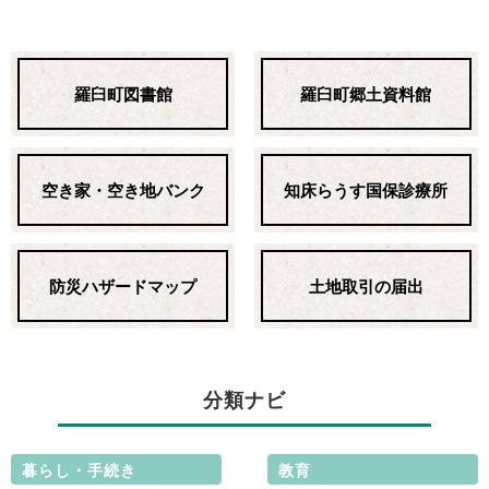
羅臼町図書館
羅臼町郷土資料館
空き家・空き地バンク
知床らうす国保診療所
防災ハザードマップ
土地取引の届出
分類ナビ
暮らし・手続き
教育