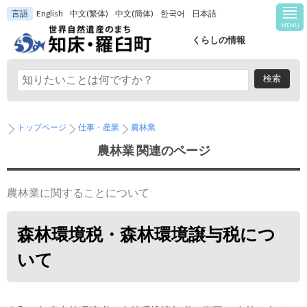
言語
English
中文(繁体)
中文(簡体)
한국어
日本語
MENU
くらしの情報
トップページ
仕事・産業
農林業
農林業 関連のページ
農林業に関することについて
森林環境税・森林環境譲与税につ
いて