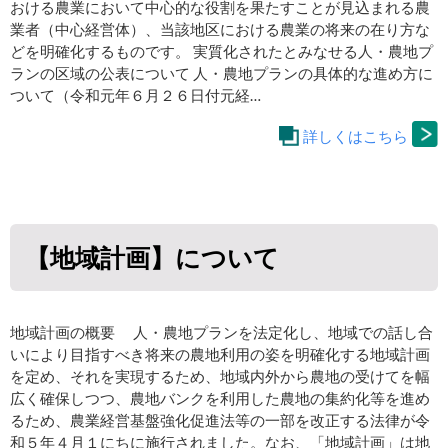
おける農業において中心的な役割を果たすことが見込まれる農
業者（中心経営体）、当該地区における農業の将来の在り方な
どを明確化するものです。 実質化されたとみなせる人・農地プ
ランの区域の公表について 人・農地プランの具体的な進め方に
ついて（令和元年６月２６日付元経…
詳しくはこちら
【地域計画】について
地域計画の概要 人・農地プランを法定化し、地域での話し合
いにより目指すべき将来の農地利用の姿を明確化する地域計画
を定め、それを実現するため、地域内外から農地の受けてを幅
広く確保しつつ、農地バンクを利用した農地の集約化等を進め
るため、農業経営基盤強化促進法等の一部を改正する法律が令
和５年４月１にちに施行されました。なお、「地域計画」は地