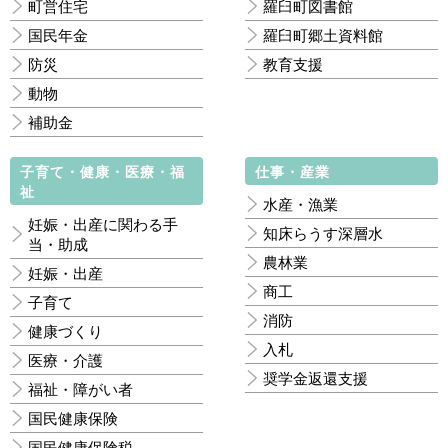
町営住宅
羅臼町図書館
国民年金
羅臼町郷土資料館
防災
教育支援
動物
補助金
子育て・健康・医療・福
仕事・産業
祉
水産・漁業
妊娠・出産に関わる手
知床らうす深層水
当・助成
農林業
妊娠・出産
商工
子育て
消防
健康づくり
入札
医療・介護
奨学金返還支援
福祉・障がい者
国民健康保険
国民健康保険税