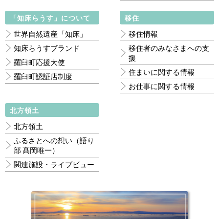
「知床らうす」について
移住
世界自然遺産「知床」
移住情報
知床らうすブランド
移住者のみなさまへの支
援
羅臼町応援大使
住まいに関する情報
羅臼町認証店制度
お仕事に関する情報
北方領土
北方領土
ふるさとへの想い（語り
部 髙岡唯一）
関連施設・ライブビュー