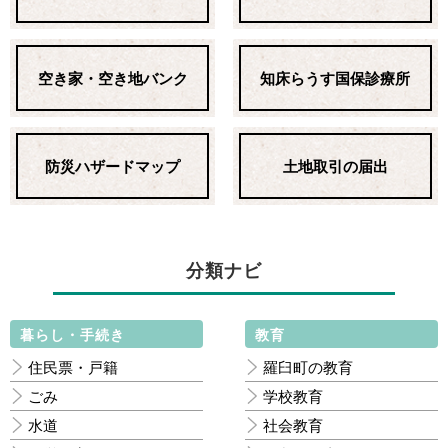
空き家・空き地バンク
知床らうす国保診療所
防災ハザードマップ
土地取引の届出
分類ナビ
暮らし・手続き
教育
住民票・戸籍
羅臼町の教育
ごみ
学校教育
水道
社会教育