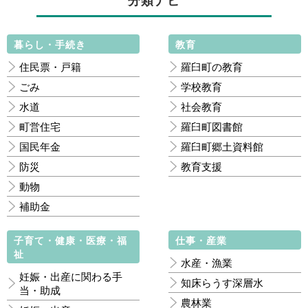
分類ナビ
暮らし・手続き
教育
住民票・戸籍
羅臼町の教育
ごみ
学校教育
水道
社会教育
町営住宅
羅臼町図書館
国民年金
羅臼町郷土資料館
防災
教育支援
動物
補助金
子育て・健康・医療・福
仕事・産業
祉
水産・漁業
妊娠・出産に関わる手
知床らうす深層水
当・助成
農林業