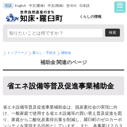
言語
English
中文(繁体)
中文(簡体)
한국어
日本語
MENU
くらしの情報
トップページ
暮らし・手続き
補助金
補助金 関連のページ
省エネ設備等普及促進事業補助金
省エネ設備等普及促進事業補助金は、脱炭素社会の実現に向
け、一般家庭で使用する省エネ設備等の買い替え普及促進を図
り、家庭から二酸化炭素排出量を削減し、羅臼町のゼロカーボ
ンシティを実現する目的としています。 また、本事業は２０３