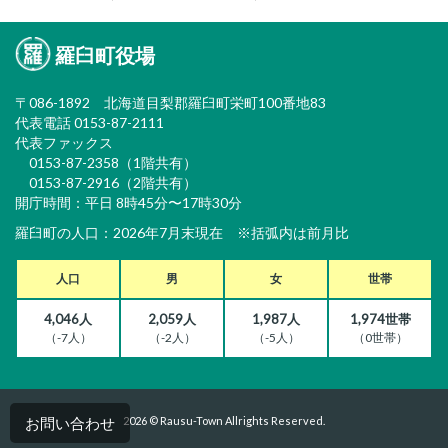
羅臼町役場
〒086-1892 北海道目梨郡羅臼町栄町100番地83
代表電話 0153-87-2111
代表ファックス
0153-87-2358（1階共有）
0153-87-2916（2階共有）
開庁時間：平日 8時45分〜17時30分
羅臼町の人口：2026年7月末現在 ※括弧内は前月比
人口
男
女
世帯
4,046人
2,059人
1,987人
1,974世帯
（-7人）
（-2人）
（-5人）
（0世帯）
2026 © Rausu-Town Allrights Reserved.
お問い合わせ