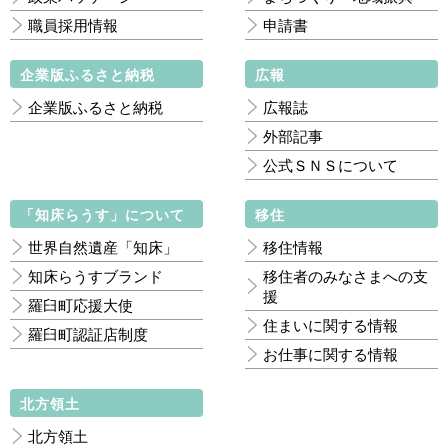
職員採用情報
申請書
企業版ふるさと納税
広報
企業版ふるさと納税
広報誌
外部記事
公式ＳＮＳについて
「知床らうす」について
移住
世界自然遺産「知床」
移住情報
知床らうすブランド
移住者のみなさまへの支
援
羅臼町応援大使
住まいに関する情報
羅臼町認証店制度
お仕事に関する情報
北方領土
北方領土