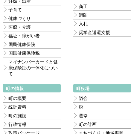
妊娠・出産
商工
子育て
消防
健康づくり
入札
医療・介護
奨学金返還支援
福祉・障がい者
国民健康保険
国民健康保険税
マイナンバーカードと健
康保険証の一体化につい
て
町の情報
町役場
町の概要
議会
統計資料
税
町の施設
選挙
行政情報
町の計画
政策パッケージ
まちづくり・地域振興