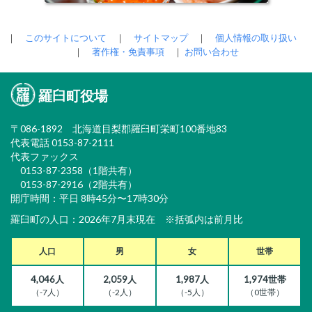
｜
このサイトについて
｜
サイトマップ
｜
個人情報の取り扱い
｜
著作権・免責事項
｜
お問い合わせ
羅臼町役場
〒086-1892 北海道目梨郡羅臼町栄町100番地83
代表電話 0153-87-2111
代表ファックス
0153-87-2358（1階共有）
0153-87-2916（2階共有）
開庁時間：平日 8時45分〜17時30分
羅臼町の人口：2026年7月末現在 ※括弧内は前月比
人口
男
女
世帯
4,046人
2,059人
1,987人
1,974世帯
（-7人）
（-2人）
（-5人）
（0世帯）