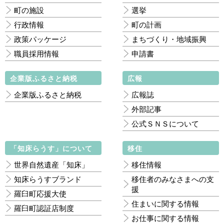
町の施設
選挙
行政情報
町の計画
政策パッケージ
まちづくり・地域振興
職員採用情報
申請書
企業版ふるさと納税
広報
企業版ふるさと納税
広報誌
外部記事
公式ＳＮＳについて
「知床らうす」について
移住
世界自然遺産「知床」
移住情報
知床らうすブランド
移住者のみなさまへの支
援
羅臼町応援大使
住まいに関する情報
羅臼町認証店制度
お仕事に関する情報