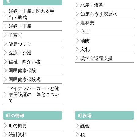
祉
水産・漁業
妊娠・出産に関わる手
知床らうす深層水
当・助成
農林業
妊娠・出産
商工
子育て
消防
健康づくり
入札
医療・介護
奨学金返還支援
福祉・障がい者
国民健康保険
国民健康保険税
マイナンバーカードと健
康保険証の一体化につい
て
町の情報
町役場
町の概要
議会
統計資料
税