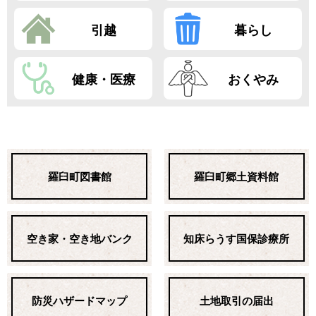
引越
暮らし
健康・医療
おくやみ
羅臼町図書館
羅臼町郷土資料館
空き家・空き地バンク
知床らうす国保診療所
防災ハザードマップ
土地取引の届出