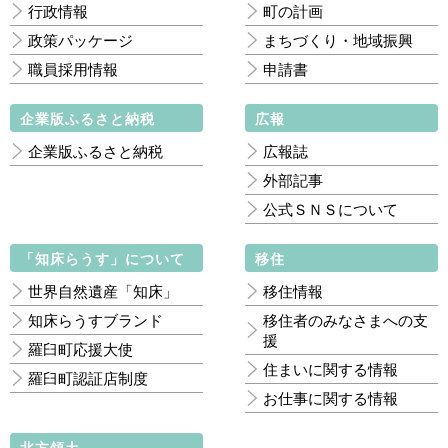
行政情報
町の計画
政策パッケージ
まちづくり・地域振興
職員採用情報
申請書
企業版ふるさと納税
広報
企業版ふるさと納税
広報誌
外部記事
公式ＳＮＳについて
「知床らうす」について
移住
世界自然遺産「知床」
移住情報
知床らうすブランド
移住者のみなさまへの支
援
羅臼町応援大使
住まいに関する情報
羅臼町認証店制度
お仕事に関する情報
北方領土