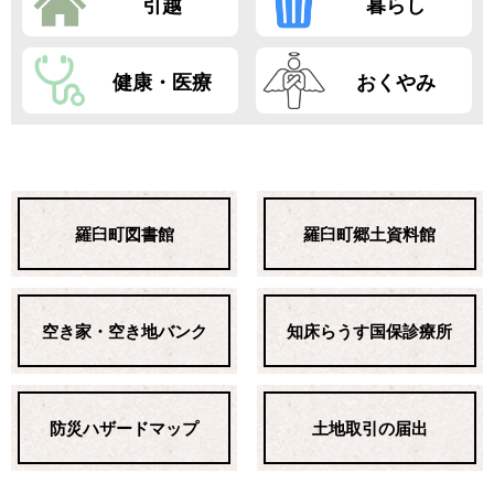
引越
暮らし
健康・医療
おくやみ
羅臼町図書館
羅臼町郷土資料館
空き家・空き地バンク
知床らうす国保診療所
防災ハザードマップ
土地取引の届出