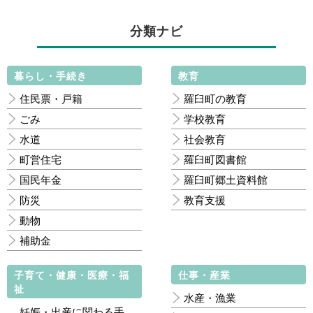
分類ナビ
暮らし・手続き
教育
住民票・戸籍
羅臼町の教育
ごみ
学校教育
水道
社会教育
町営住宅
羅臼町図書館
国民年金
羅臼町郷土資料館
防災
教育支援
動物
補助金
子育て・健康・医療・福
仕事・産業
祉
水産・漁業
妊娠・出産に関わる手