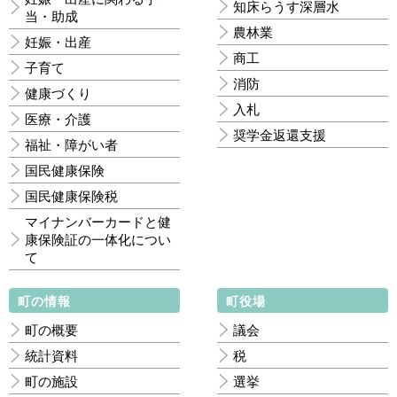
知床らうす深層水
当・助成
農林業
妊娠・出産
商工
子育て
消防
健康づくり
入札
医療・介護
奨学金返還支援
福祉・障がい者
国民健康保険
国民健康保険税
マイナンバーカードと健
康保険証の一体化につい
て
町の情報
町役場
町の概要
議会
統計資料
税
町の施設
選挙