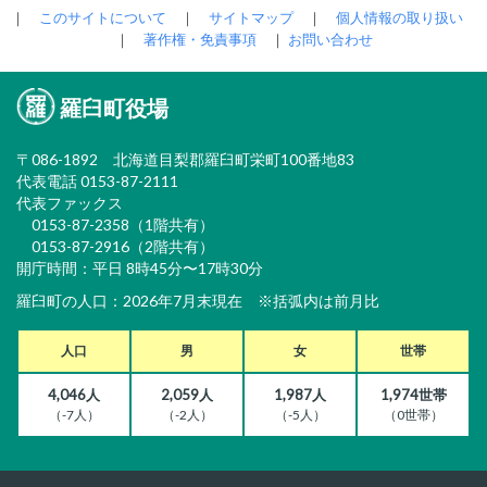
｜
このサイトについて
｜
サイトマップ
｜
個人情報の取り扱い
｜
著作権・免責事項
｜
お問い合わせ
羅臼町役場
〒086-1892 北海道目梨郡羅臼町栄町100番地83
代表電話 0153-87-2111
代表ファックス
0153-87-2358（1階共有）
0153-87-2916（2階共有）
開庁時間：平日 8時45分〜17時30分
羅臼町の人口：2026年7月末現在 ※括弧内は前月比
人口
男
女
世帯
4,046人
2,059人
1,987人
1,974世帯
（-7人）
（-2人）
（-5人）
（0世帯）