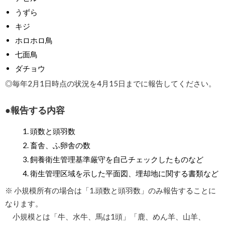
うずら
キジ
ホロホロ鳥
七面鳥
ダチョウ
◎毎年2月1日時点の状況を4月15日までに報告してください。
報告する内容
頭数と頭羽数
畜舎、ふ卵舎の数
飼養衛生管理基準厳守を自己チェックしたものなど
衛生管理区域を示した平面図、埋却地に関する書類など
※ 小規模所有の場合は「1.頭数と頭羽数」のみ報告することに
なります。
小規模とは「牛、水牛、馬は1頭」「鹿、めん羊、山羊、