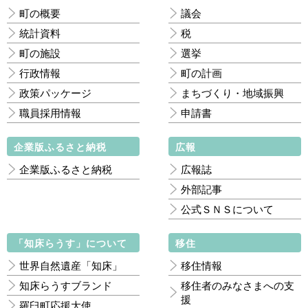
町の概要
議会
統計資料
税
町の施設
選挙
行政情報
町の計画
政策パッケージ
まちづくり・地域振興
職員採用情報
申請書
企業版ふるさと納税
広報
企業版ふるさと納税
広報誌
外部記事
公式ＳＮＳについて
「知床らうす」について
移住
世界自然遺産「知床」
移住情報
知床らうすブランド
移住者のみなさまへの支
援
羅臼町応援大使