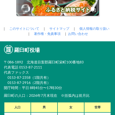
｜
このサイトについて
｜
サイトマップ
｜
個人情報の取り扱い
｜
著作権・免責事項
｜
お問い合わせ
羅臼町役場
〒086-1892 北海道目梨郡羅臼町栄町100番地83
代表電話 0153-87-2111
代表ファックス
0153-87-2358（1階共有）
0153-87-2916（2階共有）
開庁時間：平日 8時45分〜17時30分
羅臼町の人口：2026年7月末現在 ※括弧内は前月比
人口
男
女
世帯