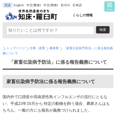
言語
English
中文(繁体)
中文(簡体)
한국어
日本語
MENU
くらしの情報
トップページ
仕事・産業
農林業
「家畜伝染病予防法」に係る報告義
務について
「家畜伝染病予防法」に係る報告義務について
家畜伝染病予防法に係る報告義務について
国内外で口蹄疫や高病原性鳥インフルエンザの流行にともな
い、平成23年10月から 特定の動物を飼う場合、農家さんはも
ちろん、一般の方にも報告が義務づけられました。