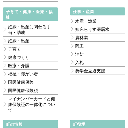
子育て・健康・医療・福
仕事・産業
祉
水産・漁業
妊娠・出産に関わる手
知床らうす深層水
当・助成
農林業
妊娠・出産
商工
子育て
消防
健康づくり
入札
医療・介護
奨学金返還支援
福祉・障がい者
国民健康保険
国民健康保険税
マイナンバーカードと健
康保険証の一体化につい
て
町の情報
町役場