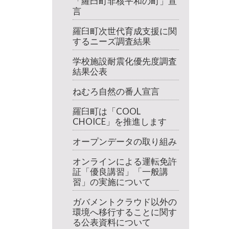
「羅臼町非核平和の町」宣
言
羅臼町次世代育成支援に関
するニーズ調査結果
学校施設耐震化優先度調査
結果公表
ねむろ自然の番人宣言
羅臼町は「COOL
CHOICE」を推進します
オープンデータの取り組み
オンラインによる運転免許
証「優良講習」「一般講
習」の実施について
ガバメントクラウド以外の
環境へ移行することに関す
る公表資料について