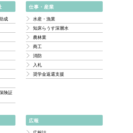
祉
仕事・産業
助成
水産・漁業
知床らうす深層水
農林業
商工
消防
入札
奨学金返還支援
保険証
広報
広報誌