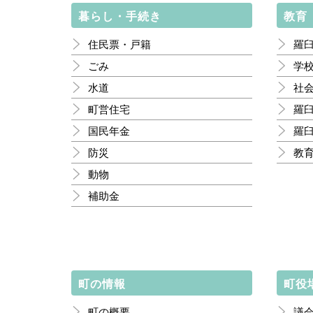
暮らし・手続き
教育
住民票・戸籍
羅
ごみ
学
水道
社
町営住宅
羅
国民年金
羅
防災
教
動物
補助金
町の情報
町役
町の概要
議