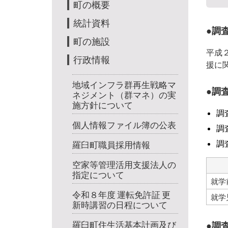
町の概要
統計資料
調
町の施設
平成
行政情報
援に
地域インフラ群再生戦略マ
調
ネジメント（群マネ）の実
施方針について
調
個人情報ファイル簿の公表
調
調
羅臼町職員採用情報
空家等管理活用支援法人の
指定について
就学
令和８年度 運転免許証 更
就学
新時講習の日程について
羅臼町住生活基本計画及び
調