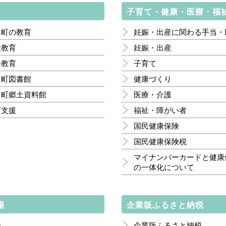
子育て・健康・医療・福
臼町の教育
妊娠・出産に関わる手当・
校教育
妊娠・出産
会教育
子育て
臼町図書館
健康づくり
臼町郷土資料館
医療・介護
育支援
福祉・障がい者
国民健康保険
国民健康保険税
マイナンバーカードと健康
の一体化について
場
企業版ふるさと納税
会
企業版ふるさと納税