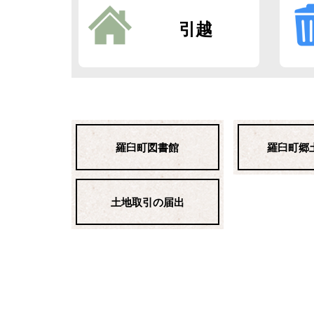
引越
羅臼町図書館
羅臼町郷
土地取引の届出