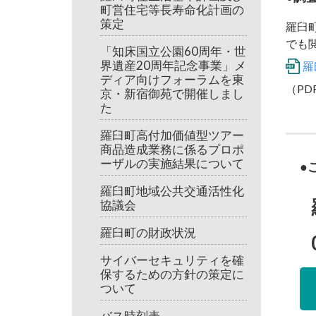
町営住宅等長寿命化計画の
策定
羅臼
でも
「知床国立公園60周年・世
界遺産20周年記念事業」メ
羅
ディア向けフォーラムを東
（PDF
京・新宿御苑で開催しまし
た
羅臼町高付加価値型ツアー
商品造成業務に係るプロポ
ーザルの実施結果について
羅臼町地域公共交通活性化
協議会
羅臼町の財政状況
サイバーセキュリティを確
保するための方針の策定に
ついて
バス時刻表