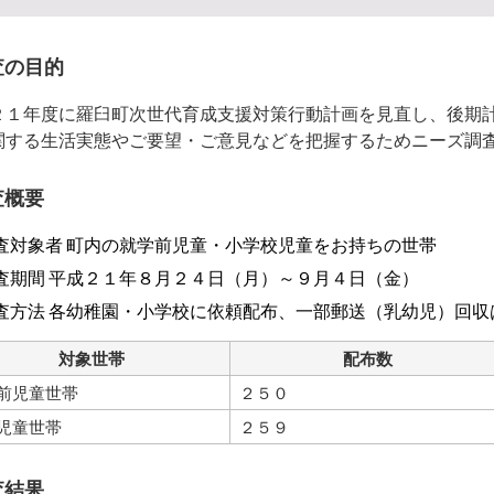
査の目的
２１年度に羅臼町次世代育成支援対策行動計画を見直し、後期
関する生活実態やご要望・ご意見などを把握するためニーズ調
査概要
査対象者 町内の就学前児童・小学校児童をお持ちの世帯
査期間 平成２１年８月２４日（月）～９月４日（金）
査方法 各幼稚園・小学校に依頼配布、一部郵送（乳幼児）回収
対象世帯
配布数
前児童世帯
２５０
児童世帯
２５９
査結果