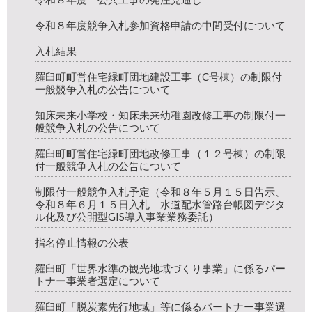
令和８年度競争入札参加資格申請の中間受付について
入札結果
羅臼町町営住宅緑町団地建設工事（C号棟）の制限付
一般競争入札の公告について
知床未来小学校・知床未来幼稚園改修工事の制限付一
般競争入札の公告について
羅臼町町営住宅緑町団地改修工事（１２号棟）の制限
付一般競争入札の公告について
制限付一般競争入札予定（令和８年５月１５日告示、
令和８年６月１５日入札 水道配水管路台帳図デジタ
ル化及び公開型GIS導入事業業務委託）
指名停止情報の公表
羅臼町「世界水準の観光地域づくり事業」に係るパー
トナー事業者選定について
羅臼町「脱炭素先行地域」等に係るパートナー事業選