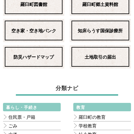
羅臼町図書館
羅臼町郷土資料館
空き家・空き地バンク
知床らうす国保診療所
防災ハザードマップ
土地取引の届出
分類ナビ
暮らし・手続き
教育
住民票・戸籍
羅臼町の教育
ごみ
学校教育