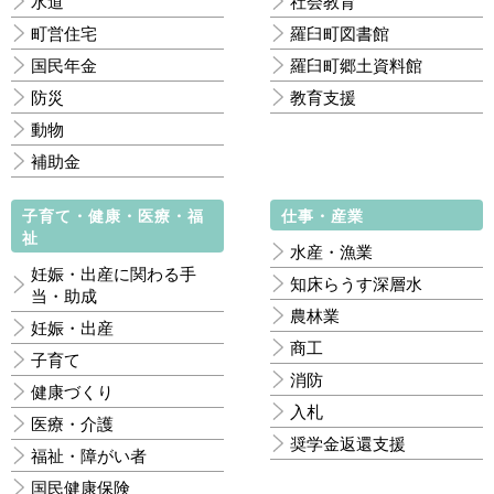
水道
社会教育
町営住宅
羅臼町図書館
国民年金
羅臼町郷土資料館
防災
教育支援
動物
補助金
子育て・健康・医療・福
仕事・産業
祉
水産・漁業
妊娠・出産に関わる手
知床らうす深層水
当・助成
農林業
妊娠・出産
商工
子育て
消防
健康づくり
入札
医療・介護
奨学金返還支援
福祉・障がい者
国民健康保険