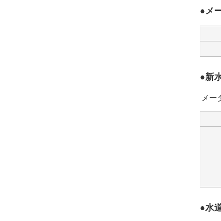
メ
新
メー
水