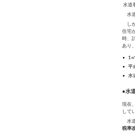
水道
水道
しか
住宅
時、
あり
1
平
水
水
現在
して
水道
税率