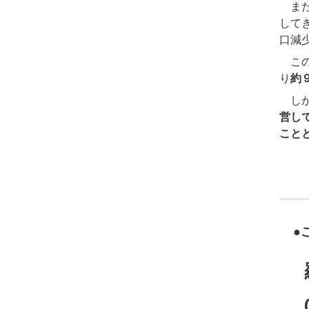
また
して
口減
この
り
約
しか
営し
こと