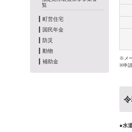
覧
町営住宅
国民年金
防災
動物
※メ
補助金
※申
令
水