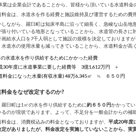
事業は企業会計であることから、皆様から頂いている水道料金
料金は、水道水を作る経費と施設維持及び運営するための費用
しながら、羅臼町は知床半島に沿って細長く、急峻な山岳地形
が張り付いている地形となっていることから、水道管の長さに
計画給水人口を7千人弱として施設の規模を決定しておりますが
、水道水の使用水量も減ってきていることから、水道料金が高
㎥の水道水を作り供給するためにかかった経費
成30年度に水道事業に要した経費等 3億1,612万円 ÷
道料金になった水量(有収水量) 48万6,345㎥ ≒ ６５０円
道料金をなぜ改定するのか?
、羅臼町は1㎥の水を作り供給するために
約６５０円
かかってい
いるのが現状であります。よって、不足分を一般会計からの補助
料金は、消費税込みの料金となっておりますが、
平成20年度
改定がありましたが、料金改定を実施していないことから、実