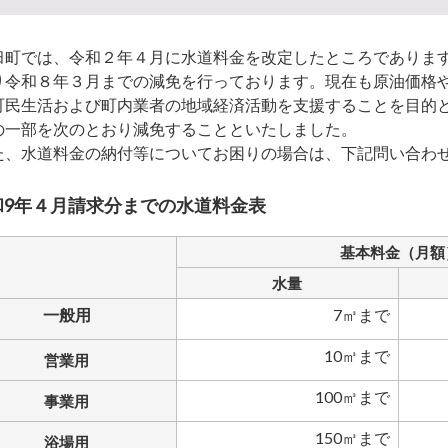
町では、令和２年４月に水道料金を改定したところであります
り令和８年３月までの減免を行っております。現在も原油価格
町民生活および町内業者の地域経済活動を支援することを目的
の一部を次のとおり減免することといたしました。
、水道料金の納付等についてお困りの場合は、下記問い合わせ
和9年４月請求分までの水道料金表
基本料金（月額
水量
一般用
7㎥まで
10㎥まで
営業用
100㎥まで
事業用
150㎥まで
浴場用