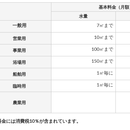
基本料金（月額
水量
一般用
7㎥まで
10㎥まで
営業用
100㎥まで
事業用
150㎥まで
浴場用
1㎥毎に
船舶用
1㎥毎に
臨時用
農業用
金には消費税10％が含まれています。