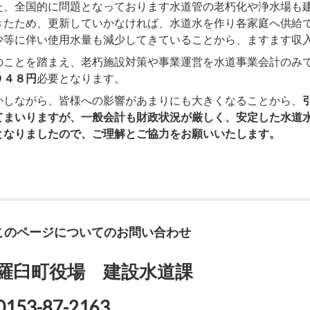
、全国的に問題となっております水道管の老朽化や浄水場も建
きたため、更新していかなければ、水道水を作り各家庭へ供給
少等に伴い使用水量も減少してきていることから、ますます収
ことを踏まえ、老朽施設対策や事業運営を水道事業会計のみで
９４８円
必要となります。
しながら、皆様への影響があまりにも大きくなることから、
てまいりますが、一般会計も財政状況が厳しく、安定した水道
となりましたので、ご理解とご協力をお願いいたします。
このページについてのお問い合わせ
羅臼町役場 建設水道課
0153-87-2163