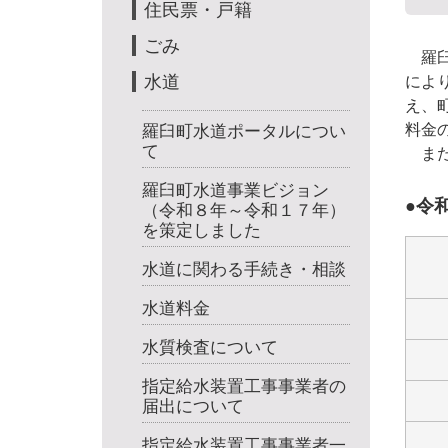
住民票・戸籍
ごみ
羅臼
水道
によ
え、
料金
羅臼町水道ポータルについ
て
また
羅臼町水道事業ビジョン
令
（令和８年～令和１７年）
を策定しました
水道に関わる手続き・相談
水道料金
水質検査について
指定給水装置工事事業者の
届出について
指定給水装置工事事業者一