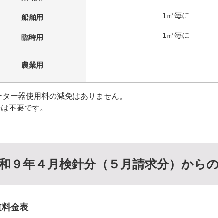
1㎥毎に
船舶用
1㎥毎に
臨時用
農業用
ーター器使用料の減免はありません。
請は不要です。
和９年４月検針分（５月請求分）から
道料金表