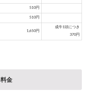
510円
510円
成牛1頭につき
1,650円
370円
の料金