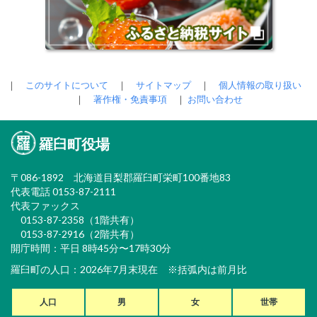
｜
このサイトについて
｜
サイトマップ
｜
個人情報の取り扱い
｜
著作権・免責事項
｜
お問い合わせ
羅臼町役場
〒086-1892 北海道目梨郡羅臼町栄町100番地83
代表電話 0153-87-2111
代表ファックス
0153-87-2358（1階共有）
0153-87-2916（2階共有）
開庁時間：平日 8時45分〜17時30分
羅臼町の人口：2026年7月末現在 ※括弧内は前月比
人口
男
女
世帯