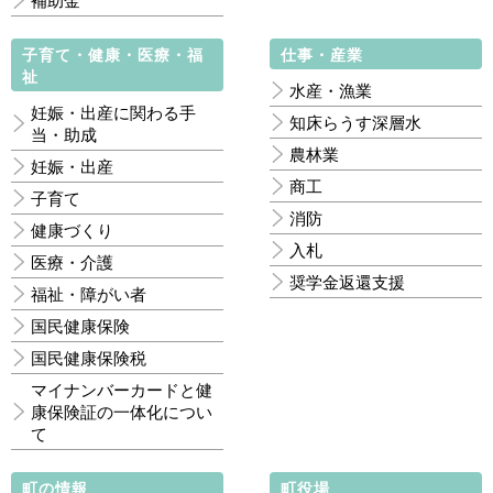
補助金
子育て・健康・医療・福
仕事・産業
祉
水産・漁業
妊娠・出産に関わる手
知床らうす深層水
当・助成
農林業
妊娠・出産
商工
子育て
消防
健康づくり
入札
医療・介護
奨学金返還支援
福祉・障がい者
国民健康保険
国民健康保険税
マイナンバーカードと健
康保険証の一体化につい
て
町の情報
町役場