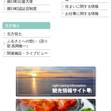
羅臼町応援大使
住まいに関する情報
羅臼町認証店制度
お仕事に関する情報
北方領土
北方領土
ふるさとへの想い（語り
部 髙岡唯一）
関連施設・ライブビュー