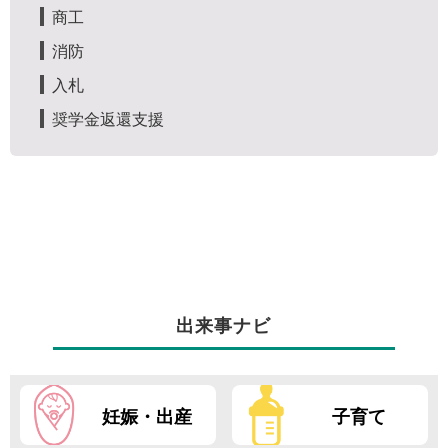
商工
消防
入札
奨学金返還支援
出来事ナビ
妊娠・出産
子育て