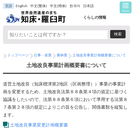
言語
English
中文(繁体)
中文(簡体)
한국어
日本語
MENU
くらしの情報
トップページ
仕事・産業
農林業
土地改良事業計画概要書について
土地改良事業計画概要書について
道営土地改良（知床標津第2地区（区画整理））事業の事業計
画を変更するため、土地改良法第８８条第４項の規定に基づく
協議をしたいので、法第８８条第６項において準用する法第８
７条第２８項の規定によりこの旨を公告し、関係書類を縦覧し
ます。
土地改良事業変更計画概要書