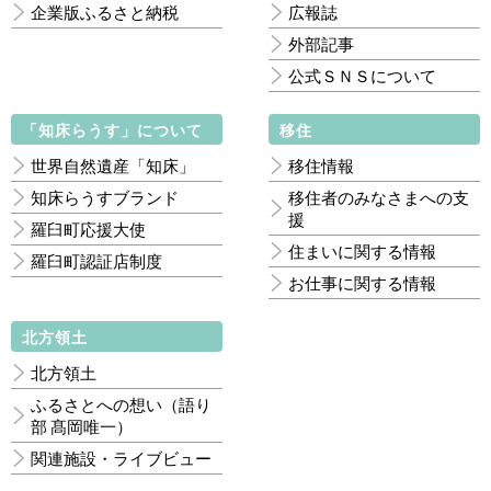
企業版ふるさと納税
広報誌
外部記事
公式ＳＮＳについて
「知床らうす」について
移住
世界自然遺産「知床」
移住情報
知床らうすブランド
移住者のみなさまへの支
援
羅臼町応援大使
住まいに関する情報
羅臼町認証店制度
お仕事に関する情報
北方領土
北方領土
ふるさとへの想い（語り
部 髙岡唯一）
関連施設・ライブビュー