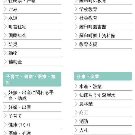
住民票・戸籍
羅臼町の教育
ごみ
学校教育
水道
社会教育
町営住宅
羅臼町図書館
国民年金
羅臼町郷土資料館
防災
教育支援
動物
補助金
子育て・健康・医療・福
仕事・産業
祉
水産・漁業
妊娠・出産に関わる手
知床らうす深層水
当・助成
農林業
妊娠・出産
商工
子育て
消防
健康づくり
入札
医療・介護