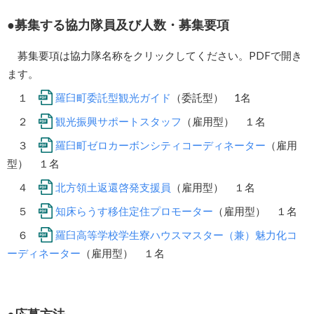
募集する協力隊員及び人数・募集要項
募集要項は協力隊名称をクリックしてください。PDFで開き
ます。
１
羅臼町委託型観光ガイド
（委託型） 1名
２
観光振興サポートスタッフ
（雇用型） １名
３
羅臼町ゼロカーボンシティコーディネーター
（雇用
型） １名
４
北方領土返還啓発支援員
（雇用型） １名
５
知床らうす移住定住プロモーター
（雇用型） １名
６
羅臼高等学校学生寮ハウスマスター（兼）魅力化コ
ーディネーター
（雇用型） １名