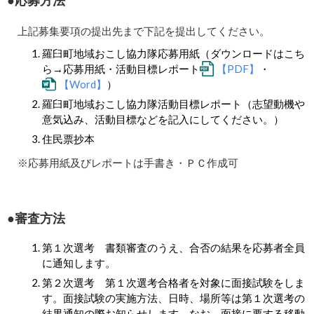
応募方法
上記募集要項の提出先まで下記を提出してください。
羅臼町地域おこし協力隊応募用紙（ダウンロードはこち
ら→応募用紙・活動目標レポート
【PDF】
・
【Word】
）
羅臼町地域おこし協力隊活動目標レポート（志望動機や
意気込み、活動目標などを記入にしてください。）
住民票抄本
※応募用紙及びレポートは手書き・ＰＣ作成可
審査方法
第１次選考 書類審査のうえ、合否の結果を応募者全員
に通知します。
第２次選考 第１次選考合格者を対象に面接試験をしま
す。面接試験の実施方法、日時、場所等は第１次選考の
結果通知の際お知らせします。なお、面接に要する移動