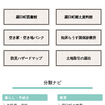
羅臼町図書館
羅臼町郷土資料館
空き家・空き地バンク
知床らうす国保診療所
防災ハザードマップ
土地取引の届出
分類ナビ
暮らし・手続き
教育