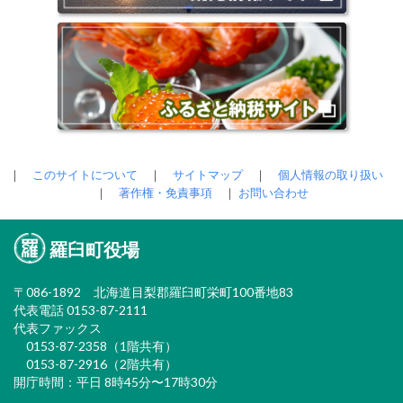
｜
このサイトについて
｜
サイトマップ
｜
個人情報の取り扱い
｜
著作権・免責事項
｜
お問い合わせ
羅臼町役場
〒086-1892 北海道目梨郡羅臼町栄町100番地83
代表電話 0153-87-2111
代表ファックス
0153-87-2358（1階共有）
0153-87-2916（2階共有）
開庁時間：平日 8時45分〜17時30分