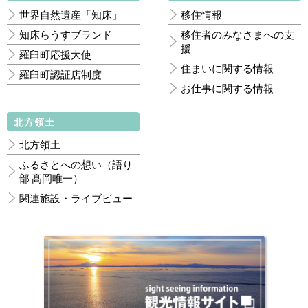
世界自然遺産「知床」
移住情報
知床らうすブランド
移住者のみなさまへの支
援
羅臼町応援大使
住まいに関する情報
羅臼町認証店制度
お仕事に関する情報
北方領土
北方領土
ふるさとへの想い（語り
部 髙岡唯一）
関連施設・ライブビュー