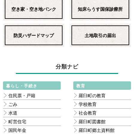
空き家・空き地バンク
知床らうす国保診療所
防災ハザードマップ
土地取引の届出
分類ナビ
暮らし・手続き
教育
住民票・戸籍
羅臼町の教育
ごみ
学校教育
水道
社会教育
町営住宅
羅臼町図書館
国民年金
羅臼町郷土資料館