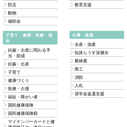
防災
教育支援
動物
補助金
子育て・健康・医療・福
仕事・産業
祉
水産・漁業
妊娠・出産に関わる手
知床らうす深層水
当・助成
農林業
妊娠・出産
商工
子育て
消防
健康づくり
入札
医療・介護
奨学金返還支援
福祉・障がい者
国民健康保険
国民健康保険税
マイナンバーカードと健