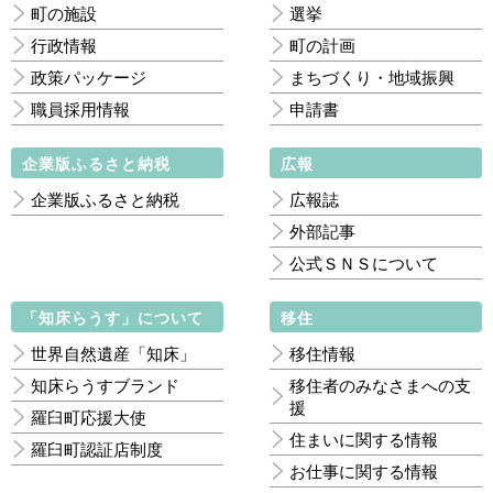
町の施設
選挙
行政情報
町の計画
政策パッケージ
まちづくり・地域振興
職員採用情報
申請書
企業版ふるさと納税
広報
企業版ふるさと納税
広報誌
外部記事
公式ＳＮＳについて
「知床らうす」について
移住
世界自然遺産「知床」
移住情報
知床らうすブランド
移住者のみなさまへの支
援
羅臼町応援大使
住まいに関する情報
羅臼町認証店制度
お仕事に関する情報