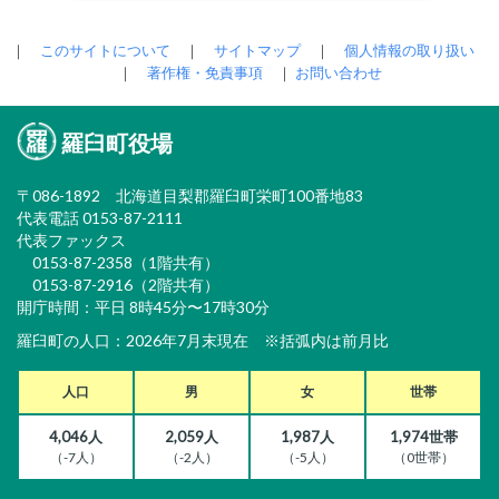
｜
このサイトについて
｜
サイトマップ
｜
個人情報の取り扱い
｜
著作権・免責事項
｜
お問い合わせ
羅臼町役場
〒086-1892 北海道目梨郡羅臼町栄町100番地83
代表電話 0153-87-2111
代表ファックス
0153-87-2358（1階共有）
0153-87-2916（2階共有）
開庁時間：平日 8時45分〜17時30分
羅臼町の人口：2026年7月末現在 ※括弧内は前月比
人口
男
女
世帯
4,046人
2,059人
1,987人
1,974世帯
（-7人）
（-2人）
（-5人）
（0世帯）