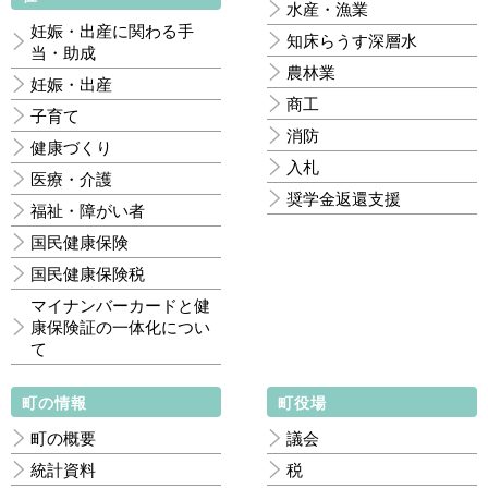
水産・漁業
妊娠・出産に関わる手
知床らうす深層水
当・助成
農林業
妊娠・出産
商工
子育て
消防
健康づくり
入札
医療・介護
奨学金返還支援
福祉・障がい者
国民健康保険
国民健康保険税
マイナンバーカードと健
康保険証の一体化につい
て
町の情報
町役場
町の概要
議会
統計資料
税