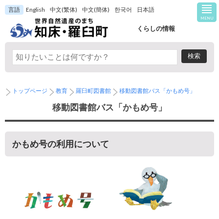
言語
English
中文(繁体)
中文(簡体)
한국어
日本語
MENU
くらしの情報
トップページ
教育
羅臼町図書館
移動図書館バス「かもめ号」
移動図書館バス「かもめ号」
かもめ号の利用について